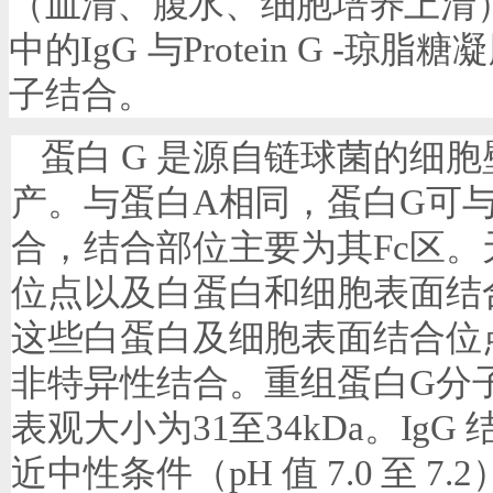
（血清、腹水、细胞培养上清
中的
IgG
与
Protein G
-
琼脂糖
凝
子结合。
蛋白
G
是源自链球菌的细胞
产。与蛋白
A
相同，蛋白
G
可
合，结合部位主要为其
Fc
区。
位点以及白蛋白和细胞表面结
这些白蛋白及细胞表面结合位
非特异性结合。重组蛋白
G
分
表观大小为
31
至
34kDa
。
IgG
近中性条件（
pH
值
7.0
至
7.2