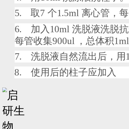
5.
取
7
个
1.5ml
离心管，每
6.
加入
10ml
洗脱液洗脱抗
每管收集
900ul
，总体积
1ml
7.
洗脱液自然流出后，用
8.
使用后的柱子应加入