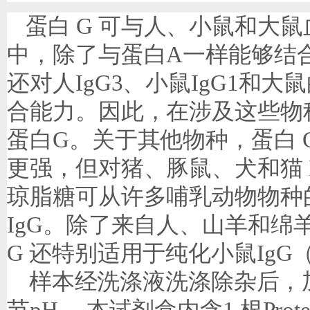
蛋白
G
可与人、小鼠和大鼠
中，除了与蛋白
A
一样能够结
还对人
IgG3
、小鼠
IgG1
和大鼠
合能力。因此，在涉及这些物
蛋白
G
。关于其他物种，蛋白
更强，但对猪、豚鼠、犬和猫
琼脂糖可从许多哺乳动物物种
IgG
。除了来自人、山羊和绵
G
还特别适用于纯化小鼠
IgG
样本经洗涤液洗涤除杂后，