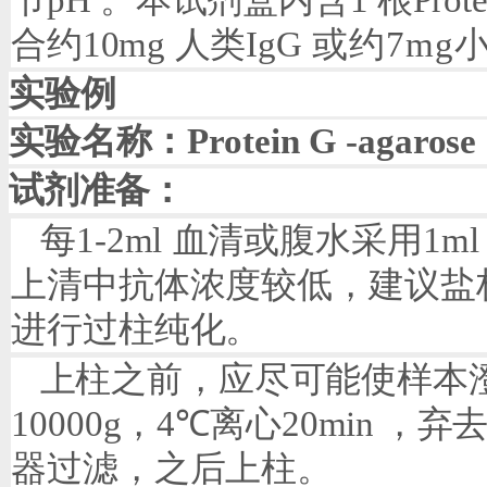
节
pH
。本试剂盒内含
1
根
Prot
合
约
10mg
人类
IgG
或约
7mg
实验例
实验名称：
Protein G
-agaros
试剂准备：
每
1-2ml
血清或腹水采用
1ml
上清中抗体浓度较低，建议盐
进行过柱纯化。
上柱之前，应尽可能使样本
10000g
，
4
℃离心
20min
，弃
器过滤，之后上柱。