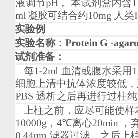
液调节
pH
。本试剂盒内含
ml
凝胶
可结合
约
10mg
人类
实验例
实验名称：
Protein G
-agar
试剂准备：
每
1-2ml
血清或腹水采用
1
细胞上清中抗体浓度较低，
PBS
透析之后再进行过柱纯
上柱之前，应尽可能使样
10000g
，
4
℃离心
20min
，
0.44um
滤器过滤，之后上