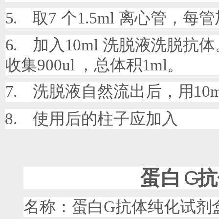
5.
取
7
个
1.5ml
离心管，每管
6.
加入
10ml
洗脱液洗脱抗体
收集
900ul
，总体积
1ml
。
7.
洗脱液自然流出后，用
10
8.
使用后的柱子应加入
蛋白
G
抗
名称：蛋白
G
抗体纯化试剂