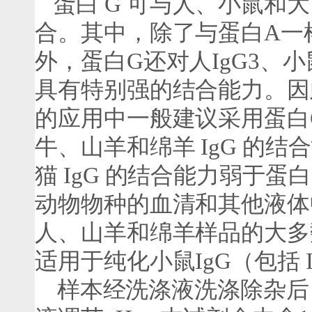
蛋白
G
可与人、小鼠和大
合。其中，除了与蛋白
A
一
外，蛋白
G
还对人
IgG3
、小
具有特别强的结合能力。因
的应用中一般建议采用蛋白
牛、山羊和绵羊
IgG
的结合
猫
IgG
的结合能力弱于蛋白
动物物种的血清和其他液体
人、山羊和绵羊样品的大多
适用于纯化小鼠
IgG
（包括
样本经洗涤液洗涤除杂后