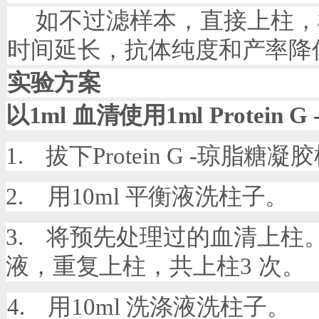
如不过滤样本，直接上柱，
时间延长，抗体纯度和产率降
实验方案
以
1ml
血清使用
1ml
Protein G
1.
拔下
Protein G
-
琼脂糖凝胶
2.
用
10ml
平衡液洗柱子。
3.
将预先处理过的血清上柱
液，重复上柱，共上柱
3
次。
4.
用
10ml
洗涤液洗柱子。