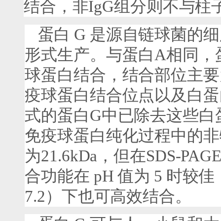
结合，非
IgG
组分则不与柱
蛋白
G
是源自链球菌的细
形式生产。与蛋白
A
相同，
球蛋白结合，结合部位主要
疫球蛋白结合位点以及白蛋
式的蛋白
G
中已除去这些白
免疫球蛋白纯化过程中的非
为
21.6kDa
，但在
SDS-PAG
合功能在
pH
值为
5
时较佳
7.2
）下也可高效结合。