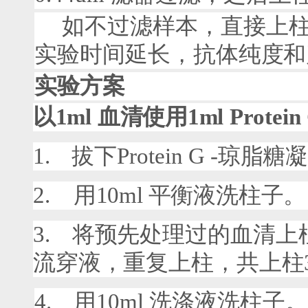
如不过滤样本，直接上
实验时间延长，抗体纯度和
实验方案
以
1ml
血清使用
1ml
Protein
1.
拔下
Protein G
-
琼脂糖
2.
用
10ml
平衡液洗柱子。
3.
将预先处理过的血清上
流穿液，重复上柱，共上柱
4.
用
10ml
洗涤液洗柱子。