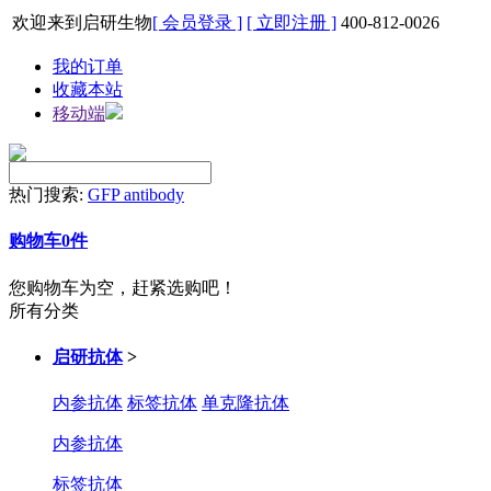
欢迎来到启研生物
[ 会员登录 ]
[ 立即注册 ]
400-812-0026
我的订单
收藏本站
移动端
热门搜索:
GFP antibody
购物车
0
件
您购物车为空，赶紧选购吧！
所有分类
启研抗体
>
内参抗体
标签抗体
单克隆抗体
内参抗体
标签抗体