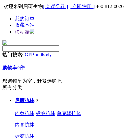
欢迎来到启研生物
[ 会员登录 ]
[ 立即注册 ]
400-812-0026
我的订单
收藏本站
移动端
热门搜索:
GFP antibody
购物车
0
件
您购物车为空，赶紧选购吧！
所有分类
启研抗体
>
内参抗体
标签抗体
单克隆抗体
内参抗体
标签抗体