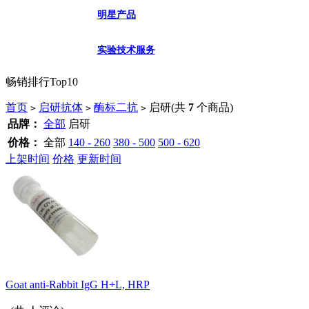
明星产品
实验技术服务
畅销排行Top10
首页
启研抗体
酶标二抗
启研
(共
7
个商品)
>
>
>
品牌：
全部
启研
价格：
全部
140 - 260
380 - 500
500 - 620
上架时间
价格
更新时间
Goat anti-Rabbit IgG H+L, HRP