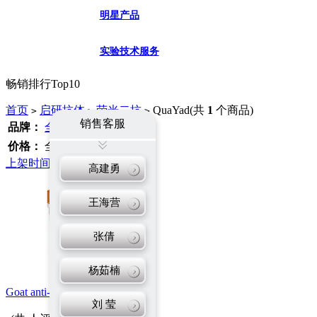
明星产品
实验技术服务
畅销排行Top10
首页
启研抗体
荧光二抗
QuaYad
(共
1
个商品)
>
>
>
销售客服
品牌：
全部
QuaYad
启研
价格：
全部
480 - 490
上架时间
价格
更新时间
高建勇
王海营
张倩
杨茹楠
Goat anti-Rabbit IgG-AF594
刘 莹