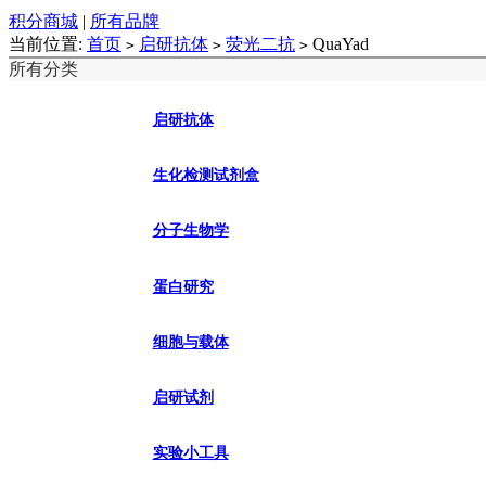
积分商城
|
所有品牌
当前位置:
首页
启研抗体
荧光二抗
QuaYad
>
>
>
所有分类
启研抗体
生化检测试剂盒
分子生物学
蛋白研究
细胞与载体
启研试剂
实验小工具