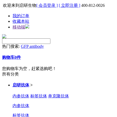
欢迎来到启研生物
[ 会员登录 ]
[ 立即注册 ]
400-812-0026
我的订单
收藏本站
移动端
热门搜索:
GFP antibody
购物车
0
件
您购物车为空，赶紧选购吧！
所有分类
启研抗体
>
内参抗体
标签抗体
单克隆抗体
内参抗体
标签抗体